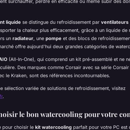
nt surchauffer, perdre en efficacité ou même subir des 
nt liquide
se distingue du refroidissement par
ventilateurs
nsporter la chaleur plus efficacement, grâce à un liquide de
ers un
radiateur
, une
pompe
et des blocs de refroidissemen
arché offre aujourd'hui deux grandes catégories de waterc
AIO
(All-In-One), qui comprend un kit pré-assemblé et ne n
iculière. Des marques comme Corsair avec sa série Corsair
ec le Kraken, sont des références incontournables.
e sélection variée de solutions de refroidissement, visitez
fr
.
isir le bon watercooling pour votre con
 pour choisir le
kit watercooling
parfait pour votre PC est