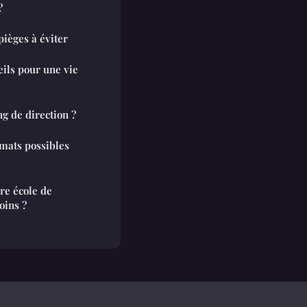
?
pièges à éviter
seils pour une vie
g de direction ?
rmats possibles
re école de
oins ?