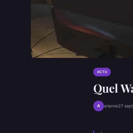
ACTU
Quel Wa
A
arienne
27 sep