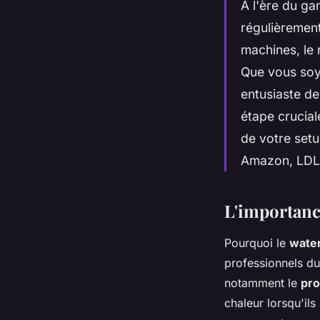
À l'ère du ga
régulièrement
machines, le 
Que vous soy
entusiaste de
étape crucial
de votre set
Amazon, LDLC,
L'importanc
Pourquoi le
water
professionnels du
notamment le
pr
chaleur lorsqu'ils