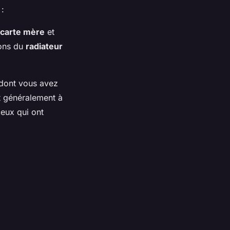
 :
carte mère
et
ions du
radiateur
 dont vous avez
t généralement à
ceux qui ont