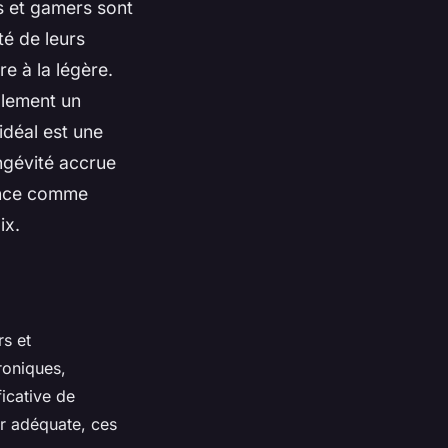
s et gamers sont
té de leurs
e à la légère.
plement un
idéal est une
ngévité accrue
iance comme
ix.
s et
roniques,
ficative de
ur adéquate, ces