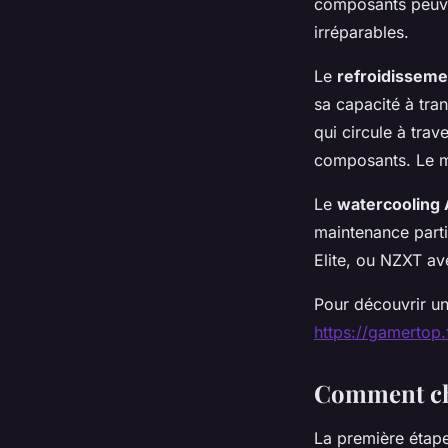
composants peuve
irréparables.
Le
refroidisseme
sa capacité à tra
qui circule à trav
composants. Le m
Le
watercooling 
maintenance part
Elite, ou NZXT av
Pour découvrir un
https://gamertop.
Comment cho
La première étape