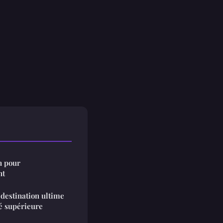
n pour
nt
destination ultime
é supérieure