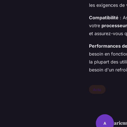
les exigences de 
Compatibilité
: A
votre
processeu
et assurez-vous q
Performances de
besoin en fonctio
la plupart des uti
besoin d'un refro
Actu
arien
A