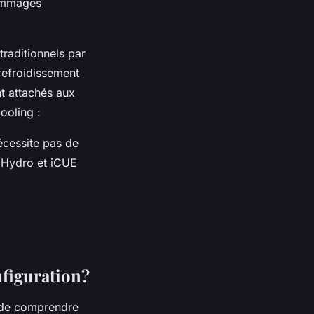
dommages
traditionnels par
 refroidissement
t attachés aux
ooling :
écessite pas de
 Hydro et iCUE
figuration?
 de comprendre