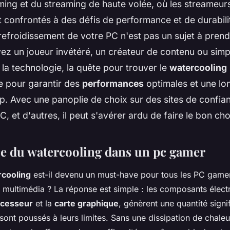
ming et du streaming de haute volée, où les streameur
 confrontés à des défis de performance et de durabili
refroidissement de votre PC n'est pas un sujet à prendr
ez un joueur invétéré, un créateur de contenu ou sim
 la technologie, la quête pour trouver le
watercooling
e pour garantir des
performances
optimales et une lo
up. Avec une panoplie de choix sur des sites de conf
 et d'autres, il peut s'avérer ardu de faire le bon cho
e du watercooling dans un pc gamer
cooling
est-il devenu un must-have pour tous les PC gamer
 multimédia ? La réponse est simple : les composants élect
ocesseur
et la
carte graphique
, génèrent une quantité signi
 sont poussés à leurs limites. Sans une dissipation de chale