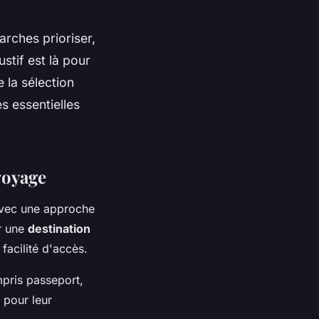
arches prioriser,
stif est là pour
 la sélection
es essentielles
voyage
avec une approche
er une
destination
 facilité d'accès.
mpris passeport,
 pour leur