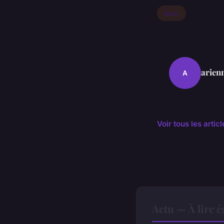
Actu
arien
A
Voir tous les artic
Actu — À lire 