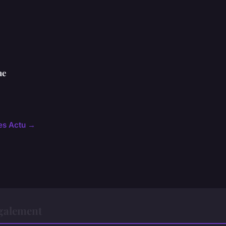
ne
les Actu →
également