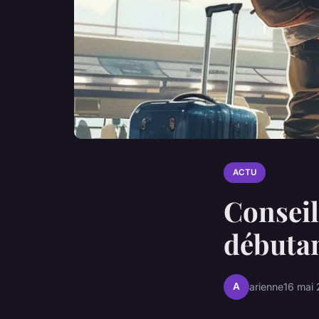
ACTU
Conseil
débuta
A
arienne
16 mai