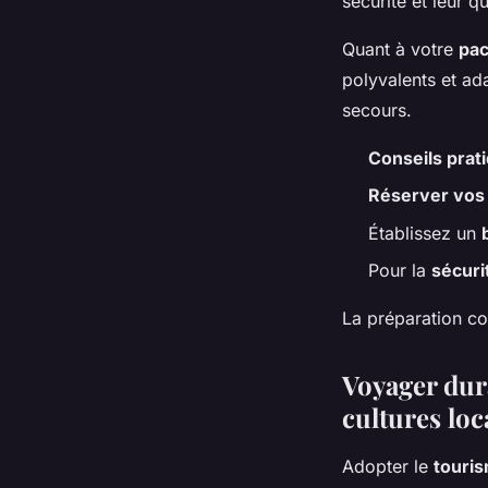
sécurité et leur q
Quant à votre
pac
polyvalents et ad
secours.
Conseils prat
Réserver vos
Établissez un
Pour la
sécuri
La préparation co
Voyager dur
cultures loc
Adopter le
touri