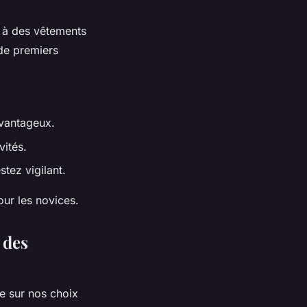
ez à des vêtements
 de premiers
avantageux.
vités.
tez vigilant.
our les novices.
 des
e sur nos choix