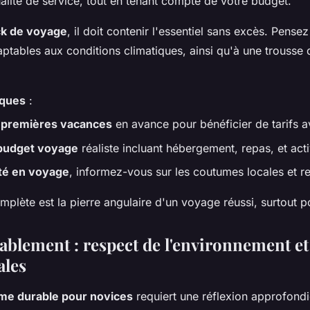
ualité de service, tout en tenant compte de votre budget.
k de voyage
, il doit contenir l'essentiel sans excès. Pens
aptables aux conditions climatiques, ainsi qu'à une trousse
iques
:
 premières vacances
en avance pour bénéficier de tarifs 
budget voyage
réaliste incluant hébergement, repas, et acti
té en voyage
, informez-vous sur les coutumes locales et res
mplète est la pierre angulaire d'un voyage réussi, surtout p
ablement : respect de l'environnement et
ales
sme durable pour novices
requiert une réflexion approfondi